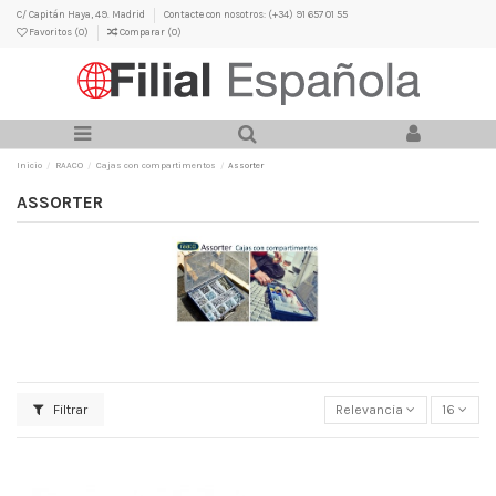
C/ Capitán Haya, 49. Madrid
Contacte con nosotros: (+34) 91 657 01 55
Favoritos (
0
)
Comparar (
0
)
Inicio
RAACO
Cajas con compartimentos
Assorter
ASSORTER
Filtrar
Relevancia
16