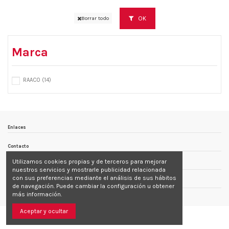
OK
Borrar todo
Marca
RAACO
(14)
Enlaces
Contacto
Utilizamos cookies propias y de terceros para mejorar
Follow us
nuestros servicios y mostrarle publicidad relacionada
con sus preferencias mediante el análisis de sus hábitos
Newsletter
de navegación. Puede cambiar la configuración u obtener
más información.
Aceptar y ocultar