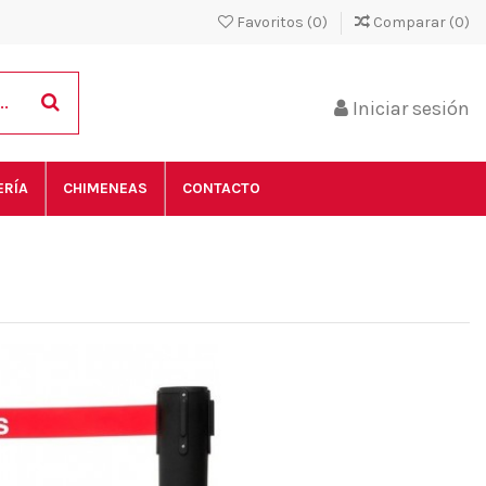
Favoritos (
0
)
Comparar (
0
)
Iniciar sesión
ERÍA
CHIMENEAS
CONTACTO