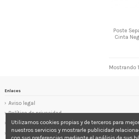
Poste Sep
Cinta Neg
Mostrando 1-
Enlaces
Aviso legal
Política de privacidad
Utilizamos cookies propias y de terceros para mejo
Política de cookies
nuestros servicios y mostrarle publicidad relacion
Términos y condiciones
con sus preferencias mediante el análisis de sus h