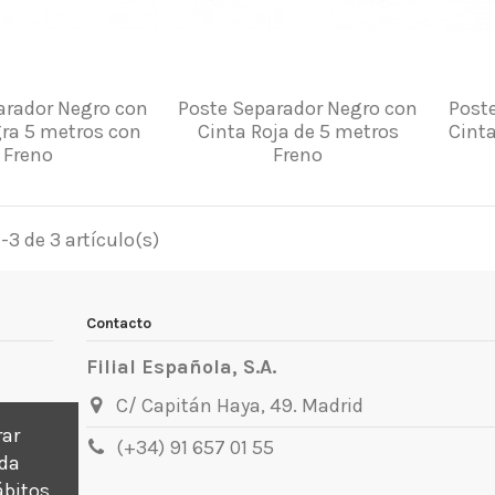
arador Negro con
Poste Separador Negro con
Post
ra 5 metros con
Cinta Roja de 5 metros
Cinta
Freno
Freno
3 de 3 artículo(s)
Contacto
Filial Española, S.A.
C/ Capitán Haya, 49. Madrid
rar
(+34) 91 657 01 55
ada
ábitos