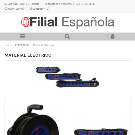
C/ Capitán Haya, 49. Madrid
Contacte con nosotros: (+34) 91 657 01 55
Favoritos (
0
)
Comparar (
0
)
Inicio
FERRETERIA
Material Eléctrico
MATERIAL ELÉCTRICO