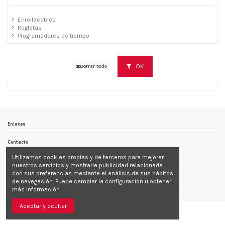
Enrollacables
Regletas
Programadores de tiempo
OK
Borrar todo
Enlaces
Contacto
Utilizamos cookies propias y de terceros para mejorar
Follow us
nuestros servicios y mostrarle publicidad relacionada
con sus preferencias mediante el análisis de sus hábitos
Newsletter
de navegación. Puede cambiar la configuración u obtener
más información.
Aceptar y ocultar