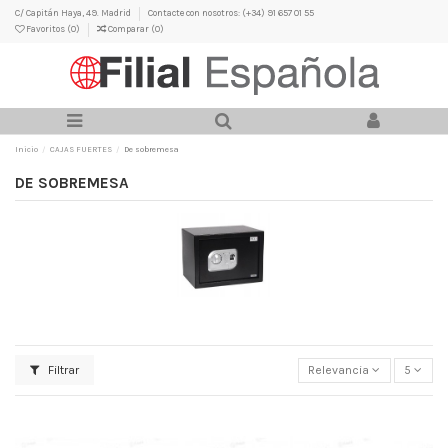
C/ Capitán Haya, 49. Madrid
Contacte con nosotros: (+34) 91 657 01 55
Favoritos (
0
)
Comparar (
0
)
Inicio
CAJAS FUERTES
De sobremesa
DE SOBREMESA
Filtrar
Relevancia
5