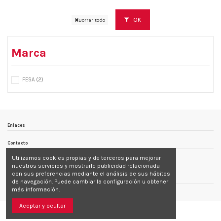
OK
Borrar todo
Marca
FESA
(2)
Enlaces
Contacto
Utilizamos cookies propias y de terceros para mejorar
Follow us
nuestros servicios y mostrarle publicidad relacionada
con sus preferencias mediante el análisis de sus hábitos
Newsletter
de navegación. Puede cambiar la configuración u obtener
más información.
Aceptar y ocultar