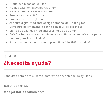
Puerta con bisagras ocultas.
Medida Exterior: 260x380x300 mm
Medida Interior: 250x375x225 mm
Grosor de puerta: 6,5 mm
Grosor de cuerpo: 3,5 mm
Apertura digital mediante código personal de 4 a 8 dígitos.
Cerradura de emergencia oculta con llave de seguridad.
Cierre de seguridad mediante 2 cilindros de 20mm.
Caja fuerte de sobreponer, dispone de orificios de anclaje en la parte
trasera (tornillos incluidos).
Alimentación mediante cuatro pilas AA de 1,5V (NO Incluidas).
¿Necesita ayuda?
Consultas para distribuidores, estaremos encantados de ayudarle.
Tel: 91 657 01 55
fesa@filial-espanola.com