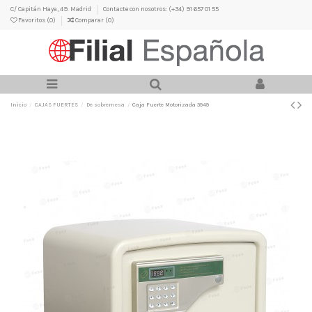
C/ Capitán Haya, 49. Madrid
Contacte con nosotros: (+34) 91 657 01 55
Favoritos (
0
)
Comparar (
0
)
Inicio
CAJAS FUERTES
De sobremesa
Caja Fuerte Motorizada 3949