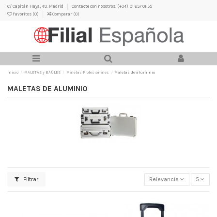
C/ Capitán Haya, 49. Madrid
Contacte con nosotros: (+34) 91 657 01 55
Favoritos (
0
)
Comparar (
0
)
Inicio
MALETAS y BAÚLES
Maletas Profesionales
Maletas de aluminio
MALETAS DE ALUMINIO
Filtrar
Relevancia
5