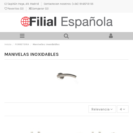
C/ Capitán Haya, 49. Madrid
Contacte con nosotros: (+34) 91 657 01 55
Favoritos (
0
)
Comparar (
0
)
Inicio
FERRETERIA
Manivelas inoxidables
MANIVELAS INOXIDABLES
Relevancia
4