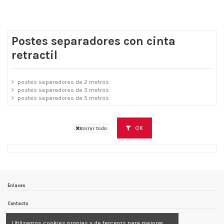
Postes separadores con cinta
retractil
postes separadores de 2 metros
postes separadores de 3 metros
postes separadores de 5 metros
OK
Borrar todo
Enlaces
Contacto
Follow us
Utilizamos cookies propias y de terceros para mejorar