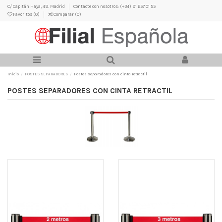
C/ Capitán Haya, 49. Madrid
Contacte con nosotros: (+34) 91 657 01 55
Favoritos (
0
)
Comparar (
0
)
Inicio
POSTES SEPARADORES
Postes separadores con cinta retractil
POSTES SEPARADORES CON CINTA RETRACTIL