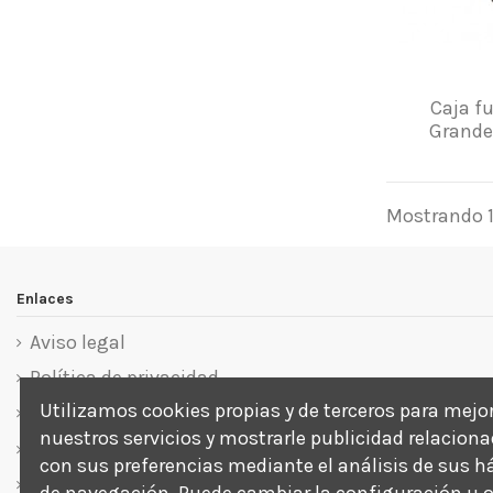
Caja f
Grand
Mostrando 1-
Enlaces
Aviso legal
Política de privacidad
Utilizamos cookies propias y de terceros para mejo
Política de cookies
nuestros servicios y mostrarle publicidad relacion
Términos y condiciones
con sus preferencias mediante el análisis de sus h
Sobre nosotros
de navegación. Puede cambiar la configuración u 