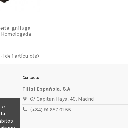
uerte Ignífuga
e Homologada
1 de 1 artículo(s)
Contacto
Filial Española, S.A.
C/ Capitán Haya, 49. Madrid
rar
(+34) 91 657 01 55
ada
ábitos
obtener