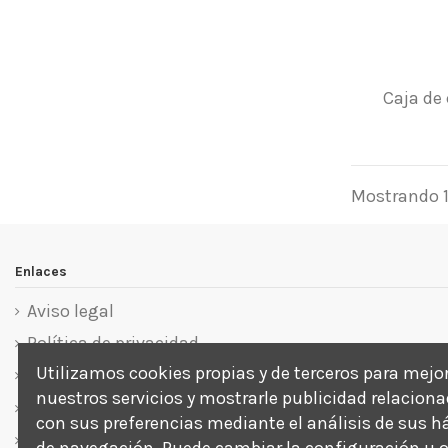
Caja de
Mostrando 1-
Enlaces
Aviso legal
Política de privacidad
Utilizamos cookies propias y de terceros para mejo
Política de cookies
nuestros servicios y mostrarle publicidad relacion
Términos y condiciones
con sus preferencias mediante el análisis de sus h
Sobre nosotros
de navegación. Puede cambiar la configuración u 