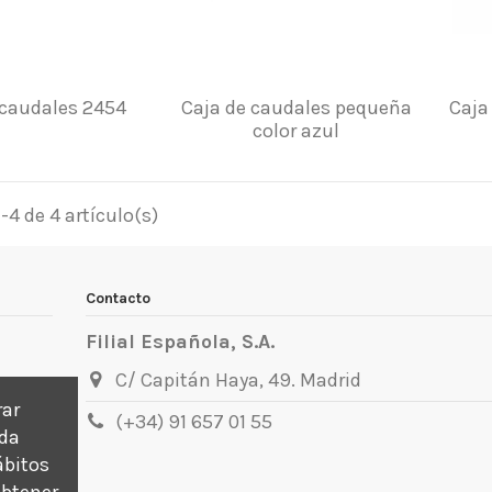
 caudales 2454
Caja de caudales pequeña
Caja
color azul
4 de 4 artículo(s)
Contacto
Filial Española, S.A.
C/ Capitán Haya, 49. Madrid
rar
(+34) 91 657 01 55
ada
ábitos
obtener