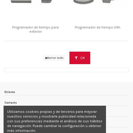
Programador de tiempo para
Programador de tiempo 24h
exterior
OK
Borrar todo
Enlaces
Contacto
Utilizamos cookies propias y de terceros para mejorar
Follow us
nuestros servicios y mostrarle publicidad relacionada
con sus preferencias mediante el análisis de sus hábitos
Newsletter
de navegación. Puede cambiar la configuración u obtener
más información.