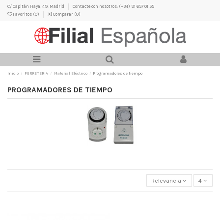
C/ Capitán Haya, 49. Madrid
Contacte con nosotros: (+34) 91 657 01 55
Favoritos (
0
)
Comparar (
0
)
Inicio
FERRETERIA
Material Eléctrico
Programadores de tiempo
PROGRAMADORES DE TIEMPO
Relevancia
4