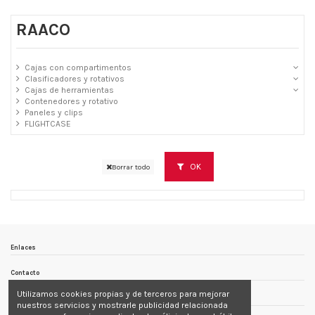
RAACO
Cajas con compartimentos
Clasificadores y rotativos
Cajas de herramientas
Contenedores y rotativo
Paneles y clips
FLIGHTCASE
OK
Borrar todo
Enlaces
Contacto
Utilizamos cookies propias y de terceros para mejorar
Follow us
nuestros servicios y mostrarle publicidad relacionada