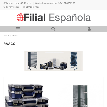
C/ Capitán Haya, 49. Madrid
Contacte con nosotros: (+34) 91 657 01 55
Favoritos (
0
)
Comparar (
0
)
Inicio
RAACO
RAACO