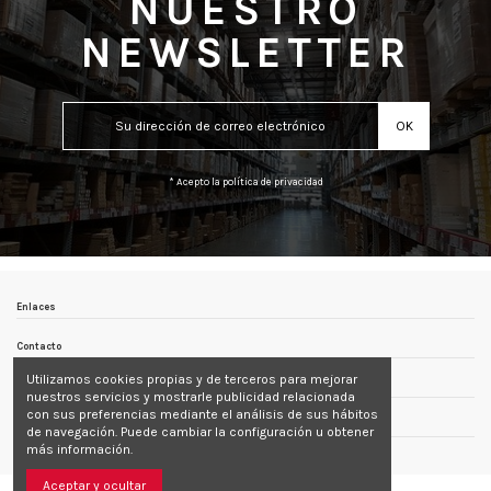
NUESTRO
NEWSLETTER
* Acepto la política de privacidad
Enlaces
Contacto
Utilizamos cookies propias y de terceros para mejorar
Follow us
nuestros servicios y mostrarle publicidad relacionada
con sus preferencias mediante el análisis de sus hábitos
Newsletter
de navegación. Puede cambiar la configuración u obtener
más información.
Aceptar y ocultar