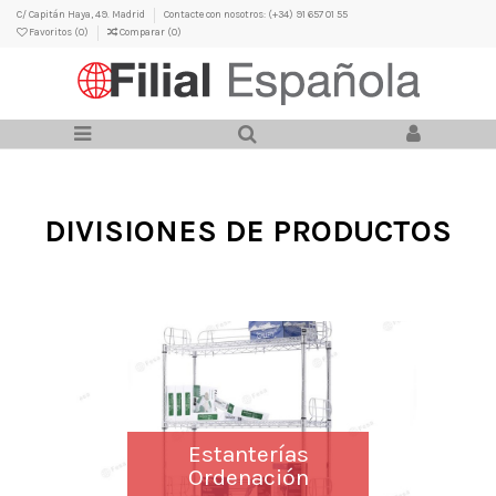
C/ Capitán Haya, 49. Madrid
Contacte con nosotros: (+34) 91 657 01 55
Favoritos (
0
)
Comparar (
0
)
DIVISIONES DE PRODUCTOS
Estanterías
Ordenación