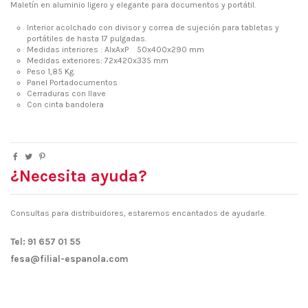
Maletín en aluminio ligero y elegante para documentos y portátil.
Interior acolchado con divisor y correa de sujeción para tabletas y
portátiles de hasta 17 pulgadas.
Medidas interiores : AlxAxP 50x400x290 mm
Medidas exteriores: 72x420x335 mm
Peso 1,85 Kg.
Panel Portadocumentos
Cerraduras con llave
Con cinta bandolera
¿Necesita ayuda?
Consultas para distribuidores, estaremos encantados de ayudarle.
Tel: 91 657 01 55
fesa@filial-espanola.com