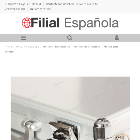
C/ Capitán Haya, 49. Madrid
Contacte con nosotros: (+34) 91 657 01 55
Favoritos (
0
)
Comparar (
0
)
Inicio
MALETAS y BAÚLES
Maletas Profesionales
Maletas de aluminio
Maleta para
portátil