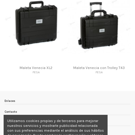
Maleta Venecia XL2
Maleta Venecia con Trolley T43
FESA
FESA
Enlaces
Contacto
Utilizamos cookies propias y de terceros para mejorar
Follow us
nuestros servicios y mostrarle publicidad relacionada
con sus preferencias mediante el análisis de sus hábitos
Newsletter