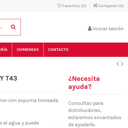
Favoritos (
0
)
Comparar (
0
)
Iniciar sesión
ERÍA
CHIMENEAS
CONTACTO
Y T43
¿Necesita
ayuda?
erior con espuma troceada.
Consultas para
distribuidores,
estaremos encantados
 al agua y puede
de ayudarle.