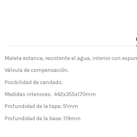
Maleta estanca, resistente al agua, interior con espu
Válvula de compensación.
Posibilidad de candado.
Medidas interiores: 442x355x170mm
Profundidad de la tapa: 51mm
Profundidad de la base: 119mm
Referencia
Sin opiniones
Maleta Venecia con Trolley T43