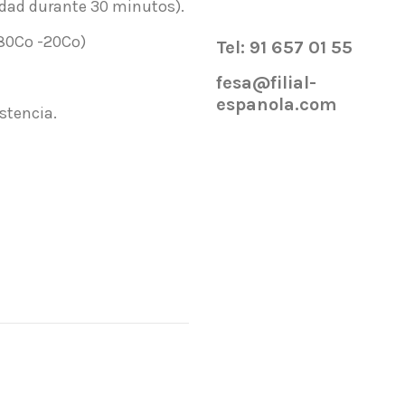
dad durante 30 minutos).
80Cº -20Cº)
Tel: 91 657 01 55
fesa@filial-
espanola.com
stencia.