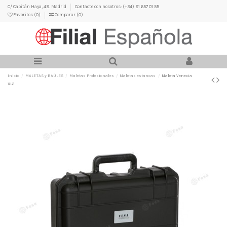
C/ Capitán Haya, 49. Madrid
Contacte con nosotros: (+34) 91 657 01 55
Favoritos (
0
)
Comparar (
0
)
Inicio
MALETAS y BAÚLES
Maletas Profesionales
Maletas estancas
Maleta Venecia
XL2