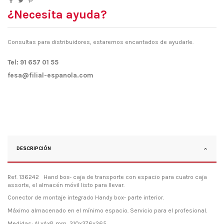
¿Necesita ayuda?
Consultas para distribuidores, estaremos encantados de ayudarle.
Tel: 91 657 01 55
fesa@filial-espanola.com
DESCRIPCIÓN
Ref. 136242 Hand box- caja de transporte con espacio para cuatro caja
assorte, el almacén móvil listo para llevar.
Conector de montaje integrado Handy box- parte interior.
Máximo almacenado en el mínimo espacio. Servicio para el profesional.
Medidas: ALxAxP. mm 310x376x265