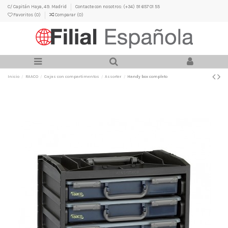
C/ Capitán Haya, 49. Madrid
Contacte con nosotros: (+34) 91 657 01 55
Favoritos (
0
)
Comparar (
0
)
Inicio
RAACO
Cajas con compartimentos
Assorter
Handy box completo