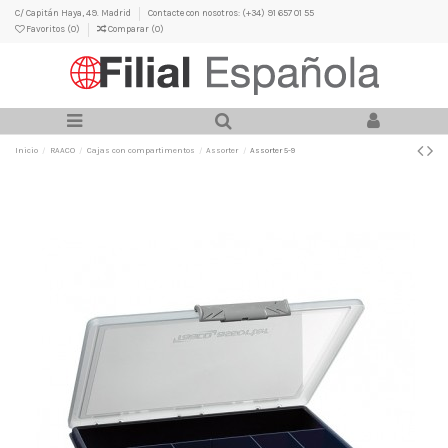
C/ Capitán Haya, 49. Madrid
Contacte con nosotros: (+34) 91 657 01 55
Favoritos (
0
)
Comparar (
0
)
Inicio
RAACO
Cajas con compartimentos
Assorter
Assorter 5-9