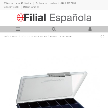
C/ Capitán Haya, 49. Madrid
Contacte con nosotros: (+34) 91 657 01 55
Favoritos (
0
)
Comparar (
0
)
Inicio
RAACO
Cajas con compartimentos
Assorter
Assorter 5-18