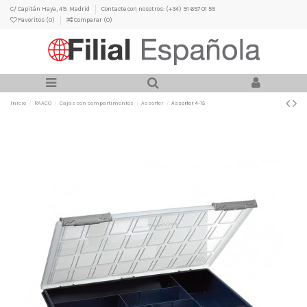
C/ Capitán Haya, 49. Madrid
Contacte con nosotros: (+34) 91 657 01 55
Favoritos (
0
)
Comparar (
0
)
Inicio
RAACO
Cajas con compartimentos
Assorter
Assorter 4-15