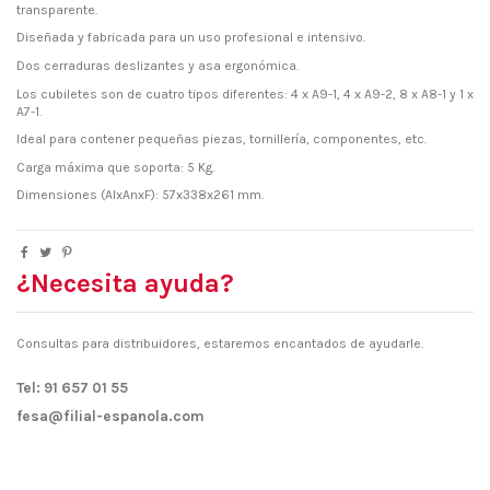
transparente.
Diseñada y fabricada para un uso profesional e intensivo.
Dos cerraduras deslizantes y asa ergonómica.
Los cubiletes son de cuatro tipos diferentes: 4 x A9-1, 4 x A9-2, 8 x A8-1 y 1 x
A7-1.
Ideal para contener pequeñas piezas, tornillería, componentes, etc.
Carga máxima que soporta: 5 Kg.
Dimensiones (AlxAnxF): 57x338x261 mm.
¿Necesita ayuda?
Consultas para distribuidores, estaremos encantados de ayudarle.
Tel: 91 657 01 55
fesa@filial-espanola.com