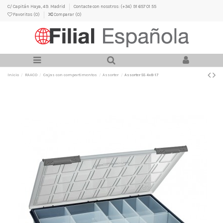
C/ Capitán Haya, 49. Madrid
Contacte con nosotros: (+34) 91 657 01 55
Favoritos (
0
)
Comparar (
0
)
Inicio
RAACO
Cajas con compartimentos
Assorter
Assorter 55 4x8-17