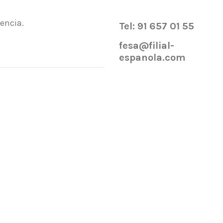
tencia.
Tel: 91 657 01 55
fesa@filial-
espanola.com