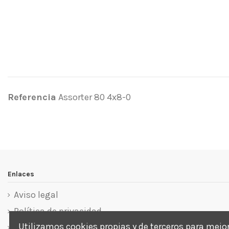
Referencia
Assorter 80 4x8-0
Sin opiniones
Enlaces
Aviso legal
Política de privacidad
Utilizamos cookies propias y de terceros para mejo
Política de cookies