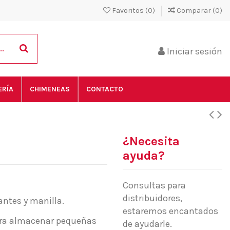
Favoritos (
0
)
Comparar (
0
)
Iniciar sesión
ERÍA
CHIMENEAS
CONTACTO
¿Necesita
ayuda?
Consultas para
distribuidores,
antes y manilla.
estaremos encantados
para almacenar pequeñas
de ayudarle.