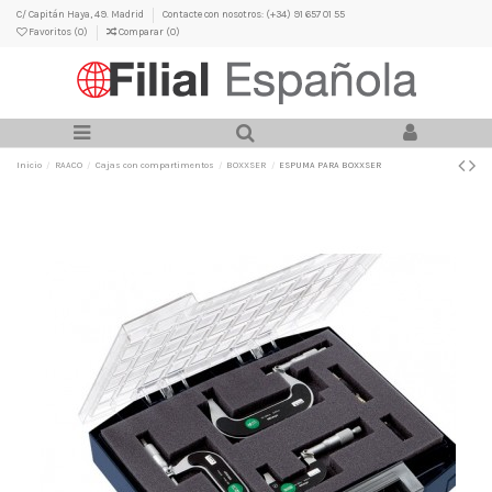
C/ Capitán Haya, 49. Madrid
Contacte con nosotros: (+34) 91 657 01 55
Favoritos (
0
)
Comparar (
0
)
Inicio
RAACO
Cajas con compartimentos
BOXXSER
ESPUMA PARA BOXXSER