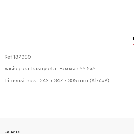
Ref.137959
Vacio para trasnportar Boxxser 55 5x5
Dimensiones : 342 x 347 x 305 mm (AlxAxP)
Referencia
Sin opiniones
137959
Enlaces