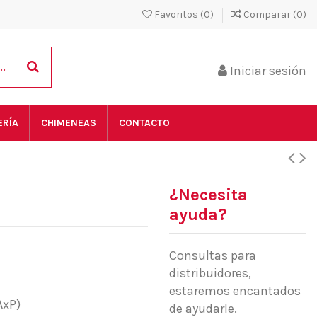
Favoritos (
0
)
Comparar (
0
)
Iniciar sesión
ERÍA
CHIMENEAS
CONTACTO
¿Necesita
ayuda?
Consultas para
distribuidores,
estaremos encantados
AxP)
de ayudarle.