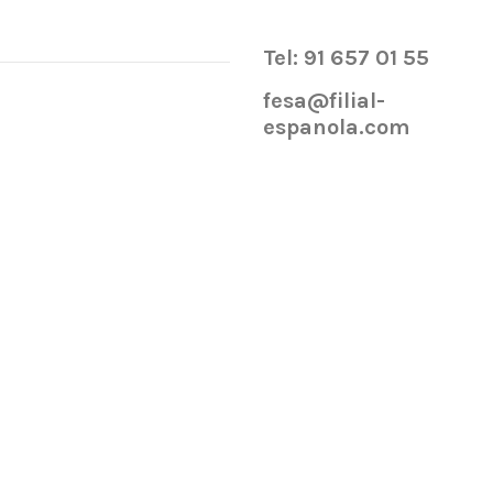
Tel: 91 657 01 55
fesa@filial-
espanola.com