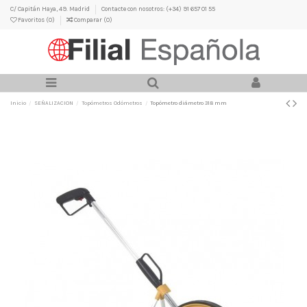
C/ Capitán Haya, 49. Madrid
Contacte con nosotros: (+34) 91 657 01 55
Favoritos (
0
)
Comparar (
0
)
Inicio
SEÑALIZACION
Topómetros Odómetros
Topómetro diámetro 318 mm