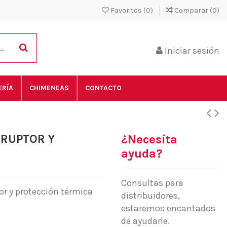
Favoritos (
0
)
Comparar (
0
)
Iniciar sesión
ERÍA
CHIMENEAS
CONTACTO
RRUPTOR Y
¿Necesita
ayuda?
Consultas para
or y protección térmica
distribuidores,
estaremos encantados
de ayudarle.