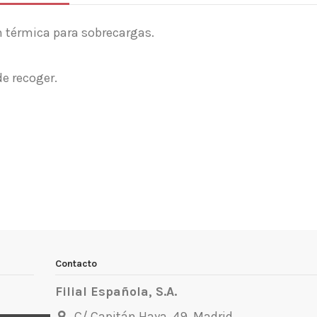
ón térmica para sobrecargas.
 de recoger.
Contacto
Filial Española, S.A.
C/ Capitán Haya, 49. Madrid