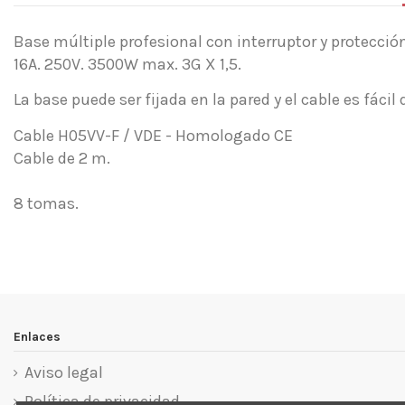
Base múltiple profesional con interruptor y protecci
16A. 250V. 3500W max. 3G X 1,5.
La base puede ser fijada en la pared y el cable es fácil
Cable H05VV-F / VDE - Homologado CE
Cable de 2 m.
8 tomas.
Referencia
Sin opiniones
002287
Enlaces
Aviso legal
Política de privacidad