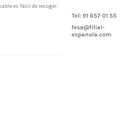
cable es fácil de recoger.
Tel: 91 657 01 55
fesa@filial-
espanola.com