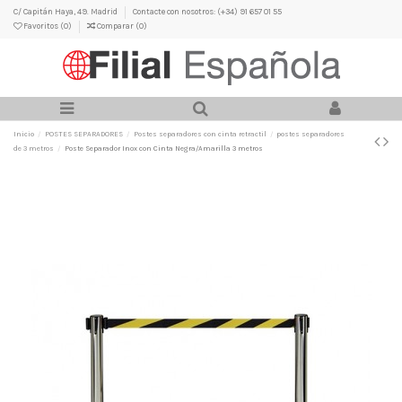
C/ Capitán Haya, 49. Madrid
Contacte con nosotros: (+34) 91 657 01 55
Favoritos (
0
)
Comparar (
0
)
Inicio
POSTES SEPARADORES
Postes separadores con cinta retractil
postes separadores
de 3 metros
Poste Separador Inox con Cinta Negra/Amarilla 3 metros