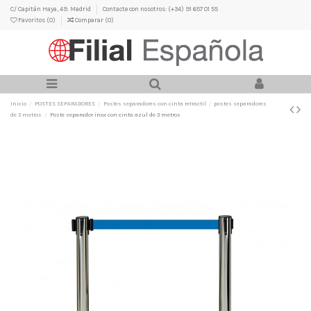
C/ Capitán Haya, 49. Madrid
Contacte con nosotros: (+34) 91 657 01 55
Favoritos (
0
)
Comparar (
0
)
Inicio
POSTES SEPARADORES
Postes separadores con cinta retractil
postes separadores
de 3 metros
Poste separador inox con cinta azul de 3 metros