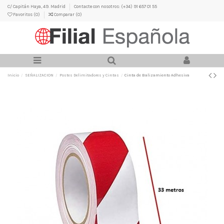
C/ Capitán Haya, 49. Madrid
Contacte con nosotros: (+34) 91 657 01 55
Favoritos (
0
)
Comparar (
0
)
Inicio
SEÑALIZACION
Postes Delimitadores y Cintas
Cinta de Balizamiento Adhesiva