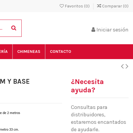
Favoritos (
0
)
Comparar (
0
)
Iniciar sesión
ERÍA
CHIMENEAS
CONTACTO
2M Y BASE
¿Necesita
ayuda?
Consultas para
distribuidores,
le de 2 metros
estaremos encantados
de ayudarle.
ámetro 33 cm.