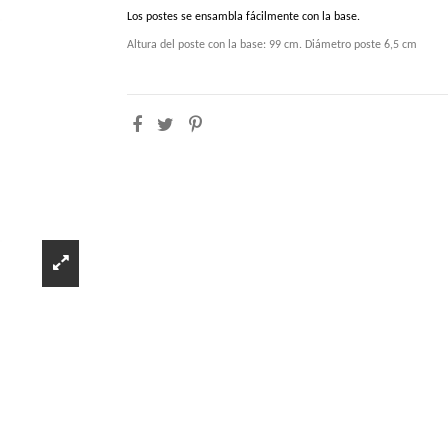
Los
postes
se ensambla fácilmente con la base.
Altura
del
poste
con
la
base:
99 cm. Diámetro poste 6,5 cm