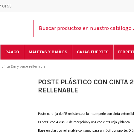
 01 55
RAACO
MALETAS Y BAÚLES
CAJAS FUERTES
FERRET
 cinta 2m y base rellenable
POSTE PLÁSTICO CON CINTA 
RELLENABLE
Poste naranja de PE resistente a la intemperie con cinta extensib
Cabezal
con
4 vías, 3 de recepción
y
una
con
cinta
roja
y
blanca.
Base en plástico rellenable con agua para un fácil transporte. Di