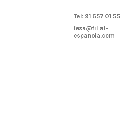
Tel: 91 657 01 55
fesa@filial-
espanola.com