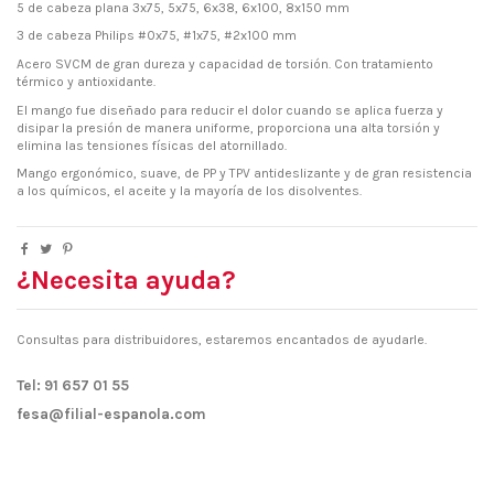
5 de cabeza plana 3x75, 5x75, 6x38, 6x100, 8x150 mm
3 de cabeza Philips #0x75, #1x75, #2x100 mm
Acero SVCM de gran dureza y capacidad de torsión. Con tratamiento
térmico y antioxidante.
El mango fue diseñado para reducir el dolor cuando se aplica fuerza y
disipar la presión de manera uniforme, proporciona una alta torsión y
elimina las tensiones físicas del atornillado.
Mango ergonómico, suave, de PP y TPV antideslizante y de gran resistencia
a los químicos, el aceite y la mayoría de los disolventes.
¿Necesita ayuda?
Consultas para distribuidores, estaremos encantados de ayudarle.
Tel: 91 657 01 55
fesa@filial-espanola.com