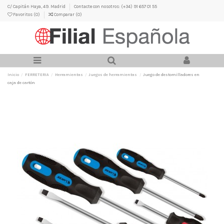
C/ Capitán Haya, 49. Madrid
Contacte con nosotros: (+34) 91 657 01 55
Favoritos (
0
)
Comparar (
0
)
Inicio
FERRETERIA
Herramientas
Juegos de herramientas
Juego de destornilladores en
caja de cartón