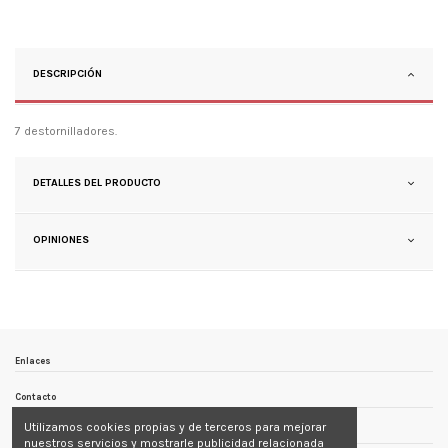
DESCRIPCIÓN
7 destornilladores.
DETALLES DEL PRODUCTO
OPINIONES
Enlaces
Contacto
Utilizamos cookies propias y de terceros para mejorar
Follow us
nuestros servicios y mostrarle publicidad relacionada