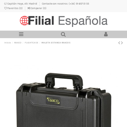
C/ Capitán Haya, 49. Madrid
Contacte con nosotros: (+34) 91 657 01 55
Favoritos (
0
)
Comparar (
0
)
Inicio
RAACO
FLIGHTCASE
MALETA ESTANCA RAACO 5