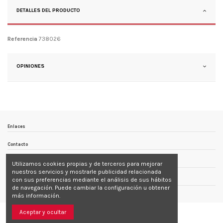
DETALLES DEL PRODUCTO
Referencia
738026
OPINIONES
Enlaces
Contacto
Follow us
Utilizamos cookies propias y de terceros para mejorar
nuestros servicios y mostrarle publicidad relacionada
con sus preferencias mediante el análisis de sus hábitos
Newsletter
de navegación. Puede cambiar la configuración u obtener
más información.
Aceptar y ocultar