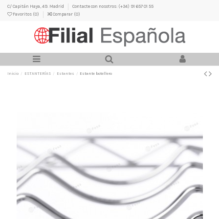
C/ Capitán Haya, 49. Madrid
Contacte con nosotros: (+34) 91 657 01 55
Favoritos (
0
)
Comparar (
0
)
Inicio
ESTANTERÍAS
Estantes
Estante botellero