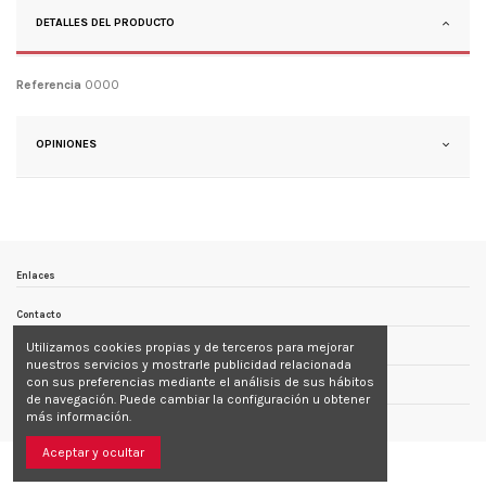
DETALLES DEL PRODUCTO
Referencia
0000
OPINIONES
Enlaces
Contacto
Utilizamos cookies propias y de terceros para mejorar
Follow us
nuestros servicios y mostrarle publicidad relacionada
con sus preferencias mediante el análisis de sus hábitos
Newsletter
de navegación. Puede cambiar la configuración u obtener
más información.
Aceptar y ocultar