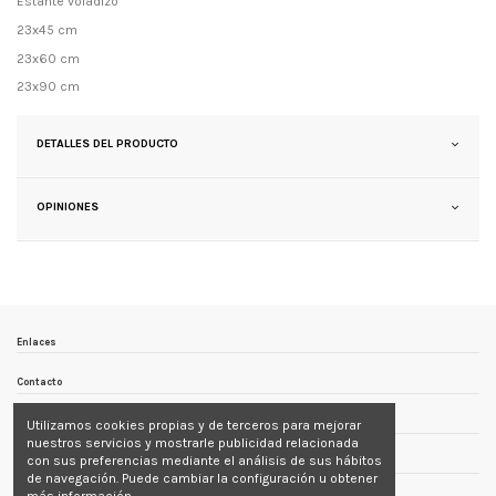
Estante voladizo
23x45 cm
23x60 cm
23x90 cm
DETALLES DEL PRODUCTO
OPINIONES
Enlaces
Contacto
Follow us
Utilizamos cookies propias y de terceros para mejorar
nuestros servicios y mostrarle publicidad relacionada
con sus preferencias mediante el análisis de sus hábitos
Newsletter
de navegación. Puede cambiar la configuración u obtener