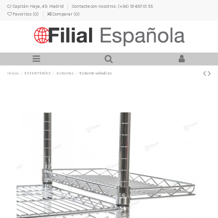
C/ Capitán Haya, 49. Madrid
Contacte con nosotros: (+34) 91 657 01 55
Favoritos (
0
)
Comparar (
0
)
Inicio
ESTANTERÍAS
Estantes
Estante voladizo