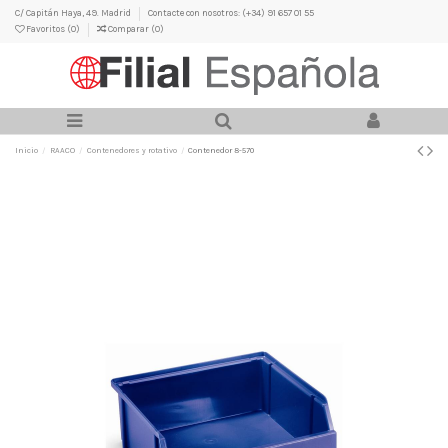
C/ Capitán Haya, 49. Madrid
Contacte con nosotros: (+34) 91 657 01 55
Favoritos (
0
)
Comparar (
0
)
Inicio
RAACO
Contenedores y rotativo
Contenedor 8-570