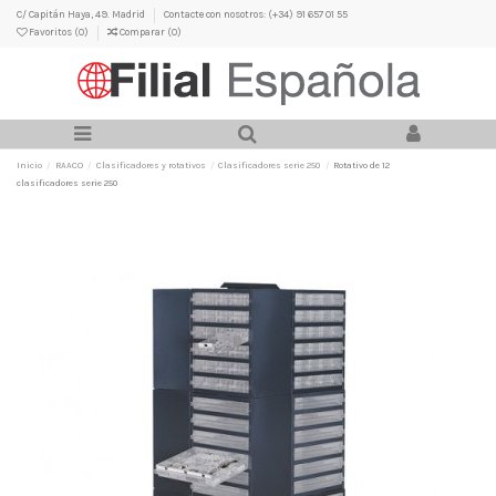
C/ Capitán Haya, 49. Madrid
Contacte con nosotros: (+34) 91 657 01 55
Favoritos (
0
)
Comparar (
0
)
Inicio
RAACO
Clasificadores y rotativos
Clasificadores serie 250
Rotativo de 12
clasificadores serie 250