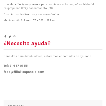
Una elección ligera y segura para las piezas más pequeñas, Material:
Polipropileno (PP) y policarbonato (PC)
Dos cierres deslizantes y asa ergonómica.
Medidas: ALxAxP. mm 57 x 337 x 278 mm
¿Necesita ayuda?
Consultas para distribuidores, estaremos encantados de ayudarle.
Tel: 91 657 01 55
fesa@filial-espanola.com