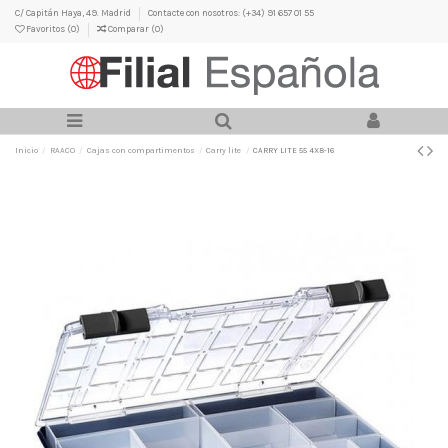
C/ Capitán Haya, 49. Madrid
Contacte con nosotros: (+34) 91 657 01 55
Favoritos (
0
)
Comparar (
0
)
Inicio
RAACO
Cajas con compartimentos
Carry lite
CARRY LITE 55 4X8-16