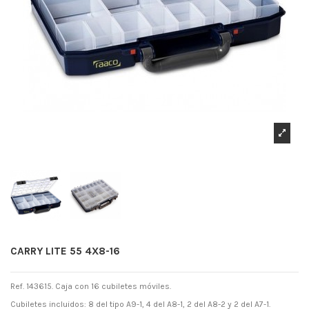
CARRY LITE 55 4X8-16
Ref. 143615. Caja con 16 cubiletes móviles.
Cubiletes incluidos: 8 del tipo A9-1, 4 del A8-1, 2 del A8-2 y 2 del A7-1.