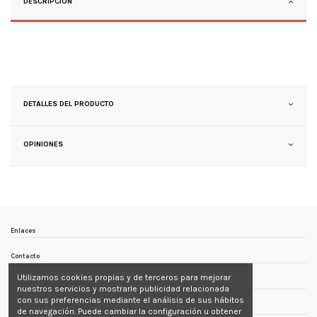
DESCRIPCIÓN
DETALLES DEL PRODUCTO
OPINIONES
Enlaces
Contacto
Utilizamos cookies propias y de terceros para mejorar
Follow us
nuestros servicios y mostrarle publicidad relacionada
con sus preferencias mediante el análisis de sus hábitos
Newsletter
de navegación. Puede cambiar la configuración u obtener