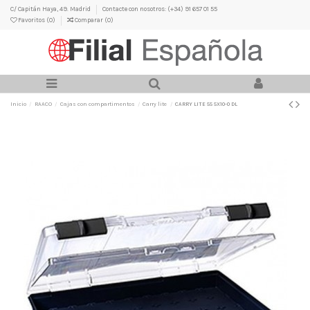
C/ Capitán Haya, 49. Madrid
Contacte con nosotros: (+34) 91 657 01 55
Favoritos (
0
)
Comparar (
0
)
Inicio
RAACO
Cajas con compartimentos
Carry lite
CARRY LITE 55 5X10-0 DL