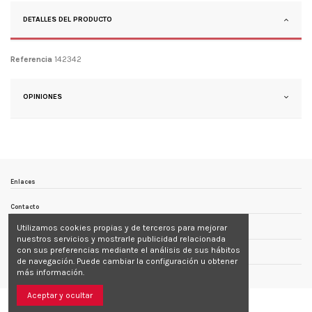
DETALLES DEL PRODUCTO
Referencia
142342
OPINIONES
Enlaces
Contacto
Utilizamos cookies propias y de terceros para mejorar
Follow us
nuestros servicios y mostrarle publicidad relacionada
con sus preferencias mediante el análisis de sus hábitos
Newsletter
de navegación. Puede cambiar la configuración u obtener
más información.
Aceptar y ocultar