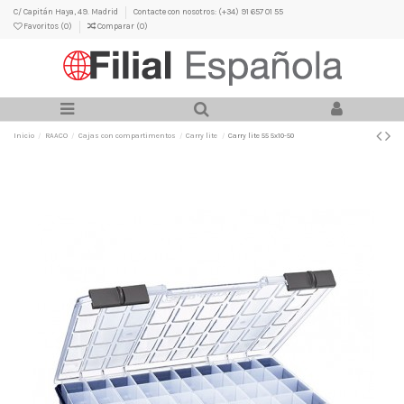
C/ Capitán Haya, 49. Madrid
Contacte con nosotros: (+34) 91 657 01 55
Favoritos (
0
)
Comparar (
0
)
Inicio
RAACO
Cajas con compartimentos
Carry lite
Carry lite 55 5x10-50