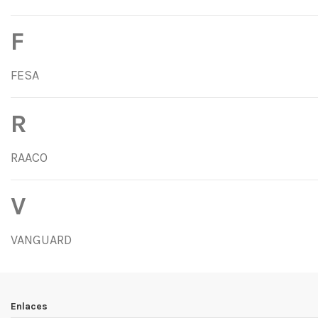
F
FESA
R
RAACO
V
VANGUARD
Enlaces