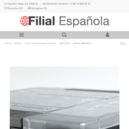
C/ Capitán Haya, 49. Madrid
Contacte con nosotros: (+34) 91 657 01 55
Favoritos (
0
)
Comparar (
0
)
Inicio
RAACO
Cajas con compartimentos
BOXXSER
PLACA AMARILLA