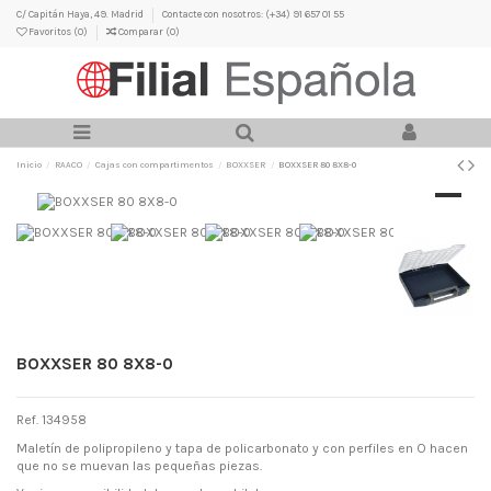
C/ Capitán Haya, 49. Madrid
Contacte con nosotros: (+34) 91 657 01 55
Favoritos (
0
)
Comparar (
0
)
Inicio
RAACO
Cajas con compartimentos
BOXXSER
BOXXSER 80 8X8-0
BOXXSER 80 8X8-0
Ref. 134958
Maletín de polipropileno y tapa de policarbonato y con perfiles en O hacen
que no se muevan las pequeñas piezas.