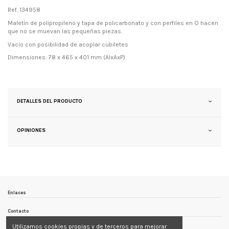
Ref. 134958
Maletín de polipropileno y tapa de policarbonato y con perfiles en O hacen
que no se muevan las pequeñas piezas.
Vacio con posibilidad de acoplar cubiletes
Dimensiones: 78 x 465 x 401 mm (AlxAxP)
DETALLES DEL PRODUCTO
OPINIONES
Enlaces
Contacto
Utilizamos cookies propias y de terceros para mejorar