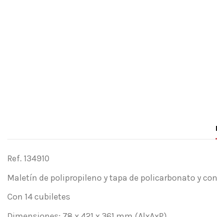
Ref. 134910
Maletín de polipropileno y tapa de policarbonato y co
Con 14 cubiletes
Dimensiones: 78 x 421 x 361 mm (AlxAxP)