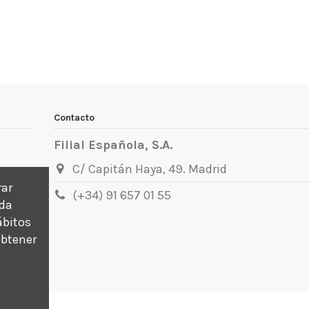
Contacto
Filial Española, S.A.
C/ Capitán Haya, 49. Madrid
rar
(+34) 91 657 01 55
ada
ábitos
obtener