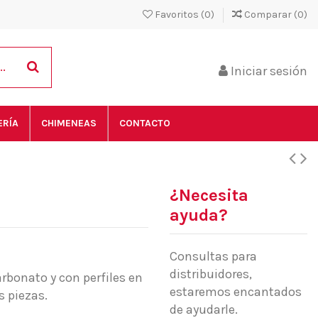
Favoritos (
0
)
Comparar (
0
)
Iniciar sesión
ERÍA
CHIMENEAS
CONTACTO
¿Necesita
ayuda?
Consultas para
distribuidores,
arbonato y con perfiles en
estaremos encantados
 piezas.
de ayudarle.