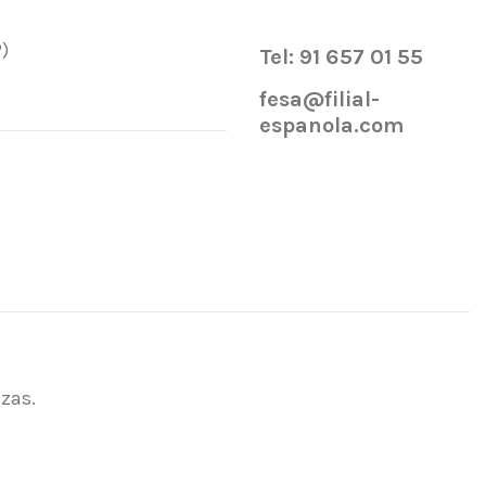
)
Tel: 91 657 01 55
fesa@filial-
espanola.com
ezas.