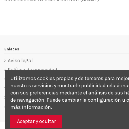
Referencia
Sin opiniones
134910
Enlaces
Aviso legal
Política de privacidad
Utilizamos cookies propias y de terceros para mejo
Política de cookies
nuestros servicios y mostrarle publicidad relacion
Términos y condiciones
con sus preferencias mediante el análisis de sus h
Sobre nosotros
de navegación. Puede cambiar la configuración u 
Contacte con nosotros
más información.
Aceptar y ocultar