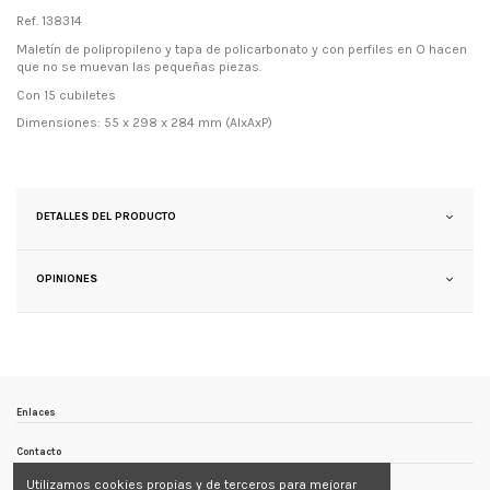
Ref. 138314
Maletín de polipropileno y tapa de policarbonato y con perfiles en O hacen
que no se muevan las pequeñas piezas.
Con 15 cubiletes
Dimensiones: 55 x 298 x 284 mm (AlxAxP)
DETALLES DEL PRODUCTO
OPINIONES
Enlaces
Contacto
Utilizamos cookies propias y de terceros para mejorar