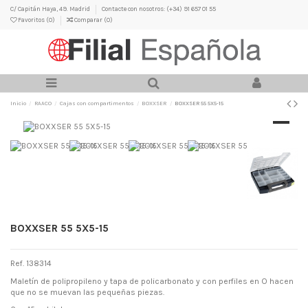
C/ Capitán Haya, 49. Madrid
Contacte con nosotros: (+34) 91 657 01 55
Favoritos (
0
)
Comparar (
0
)
Inicio
RAACO
Cajas con compartimentos
BOXXSER
BOXXSER 55 5X5-15
BOXXSER 55 5X5-15
Ref. 138314
Maletín de polipropileno y tapa de policarbonato y con perfiles en O hacen
que no se muevan las pequeñas piezas.