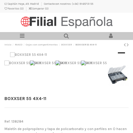
C/ Capitán Haya, 49. Madrid
Contacte con nosotros: (+34) 91 657 01 55
Favoritos (
0
)
Comparar (
0
)
Inicio
RAACO
Cajas con compartimentos
BOXXSER
BOXXSER 55 4X4-11
BOXXSER 55 4X4-11
Ref. 138284
Maletín de polipropileno y tapa de policarbonato y con perfiles en O hacen