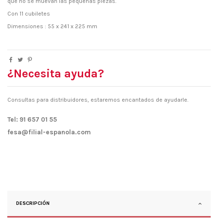
que no se muevan las pequeñas piezas.
Con 11 cubiletes
Dimensiones : 55 x 241 x 225 mm
¿Necesita ayuda?
Consultas para distribuidores, estaremos encantados de ayudarle.
Tel: 91 657 01 55
fesa@filial-espanola.com
DESCRIPCIÓN