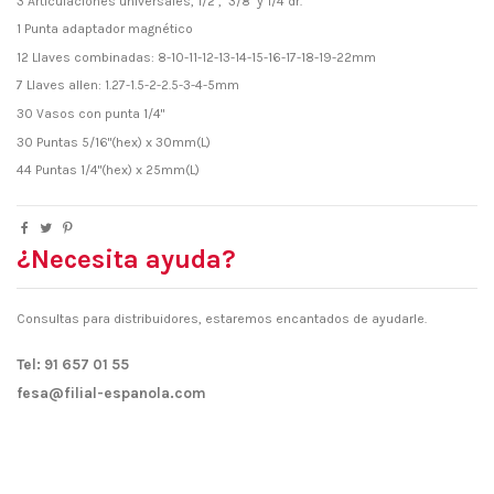
3 Articulaciones universales, 1/2", 3/8" y 1/4"dr.
1 Punta adaptador magnético
12 Llaves combinadas: 8-10-11-12-13-14-15-16-17-18-19-22mm
7 Llaves allen: 1.27-1.5-2-2.5-3-4-5mm
30 Vasos con punta 1/4"
30 Puntas 5/16"(hex) x 30mm(L)
44 Puntas 1/4"(hex) x 25mm(L)
¿Necesita ayuda?
Consultas para distribuidores, estaremos encantados de ayudarle.
Tel: 91 657 01 55
fesa@filial-espanola.com