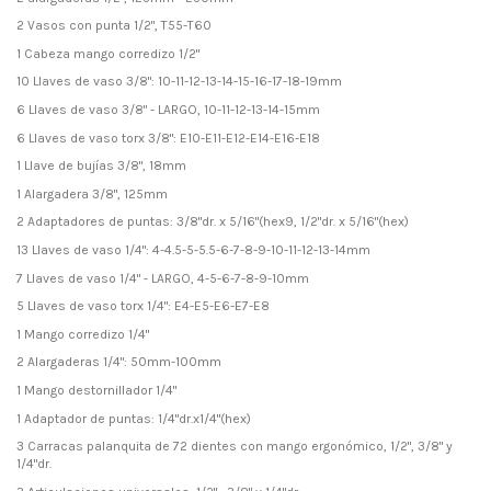
2 Vasos con punta 1/2", T55-T60
1 Cabeza mango corredizo 1/2"
10 Llaves de vaso 3/8": 10-11-12-13-14-15-16-17-18-19mm
6 Llaves de vaso 3/8" - LARGO, 10-11-12-13-14-15mm
6 Llaves de vaso torx 3/8": E10-E11-E12-E14-E16-E18
1 Llave de bujías 3/8", 18mm
1 Alargadera 3/8", 125mm
2 Adaptadores de puntas: 3/8"dr. x 5/16"(hex9, 1/2"dr. x 5/16"(hex)
13 Llaves de vaso 1/4": 4-4.5-5-5.5-6-7-8-9-10-11-12-13-14mm
7 Llaves de vaso 1/4" - LARGO, 4-5-6-7-8-9-10mm
5 Llaves de vaso torx 1/4": E4-E5-E6-E7-E8
1 Mango corredizo 1/4"
2 Alargaderas 1/4": 50mm-100mm
1 Mango destornillador 1/4"
1 Adaptador de puntas: 1/4"dr.x1/4"(hex)
3 Carracas palanquita de 72 dientes con mango ergonómico, 1/2", 3/8" y
1/4"dr.