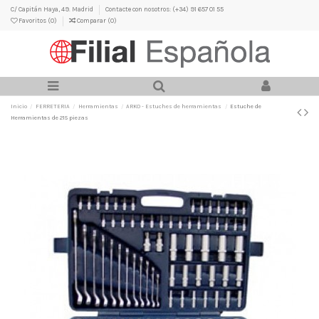
C/ Capitán Haya, 49. Madrid
Contacte con nosotros: (+34) 91 657 01 55
Favoritos (
0
)
Comparar (
0
)
Inicio
FERRETERIA
Herramientas
ARKO - Estuches de herramientas
Estuche de
Herramientas de 215 piezas