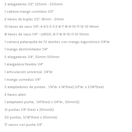
2 alargaderas 1/2", 125mm - 250mm
1 cabeza mango corredizo 1/2"
2 llaves de bujías 1/2", 16mm - 21mm
13 llaves de vaso 1/4", 4-4.5-5-5.5-6-7-8-9-10-11-12-13-14mm
8 llaves de vaso 1/4" - LARGO, 6-7-8-9-10-11-12-13mm
1 carraca palanquita de 72 dientes con mango ergonómico 1/4"dr.
1 mango destornillador 1/4"
2 alargaderas 1/4", 50mm-100mm
1 alargadera flexible 1/4"
1 articulación universal, 1/4"dr.
1 mango corredizo 1/4"
2 adaptadores de puntas : 1/4"dr. x 14"(hex),1/2"dr. x 5/16"(hex)
4 llaves allen
1 adaptador punta, 1/4"(hex) x 1/4"dr., 30mm(L)
12 puntas 1/4" (hex) x 30mm(L)
20 puntas, 5/16"(hex) x 30mm(L)
17 vasos con punta 1/4"