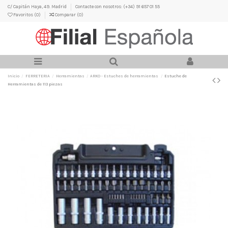
C/ Capitán Haya, 49. Madrid
Contacte con nosotros: (+34) 91 657 01 55
Favoritos (
0
)
Comparar (
0
)
Inicio
FERRETERIA
Herramientas
ARKO - Estuches de herramientas
Estuche de
Herramientas de 113 piezas