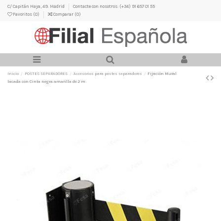
C/ Capitán Haya, 49. Madrid
Contacte con nosotros: (+34) 91 657 01 55
Favoritos (
0
)
Comparar (
0
)
Inicio
POSTES SEPARADORES
Accesorios para postes separadores
Fijación Mural
lacada con Cinta negra amarilla de 2 m