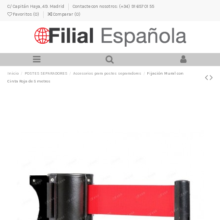
C/ Capitán Haya, 49. Madrid
Contacte con nosotros: (+34) 91 657 01 55
Favoritos (
0
)
Comparar (
0
)
Inicio
POSTES SEPARADORES
Accesorios para postes separadores
Fijación Mural con
Cinta Roja de 5 metros