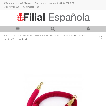
C/ Capitán Haya, 49. Madrid
Contacte con nosotros: (+34) 91 657 01 55
Favoritos (
0
)
Comparar (
0
)
Inicio
POSTES SEPARADORES
Accesorios para postes separadores
Cordón liso rojo
terminación inox o dorada