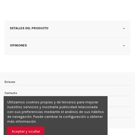
DETALLES DEL PRODUCTO
OPINIONES
Enlaces
Contacto
Utilizamos cookies propias y de terceros para mejorar
Follow us
nuestros servicios y mostrarle publicidad relacionada
con sus preferencias mediante el análisis de sus hábitos
Newsletter
de navegación. Puede cambiar la configuración u obtener
más información.
Aceptar y ocultar